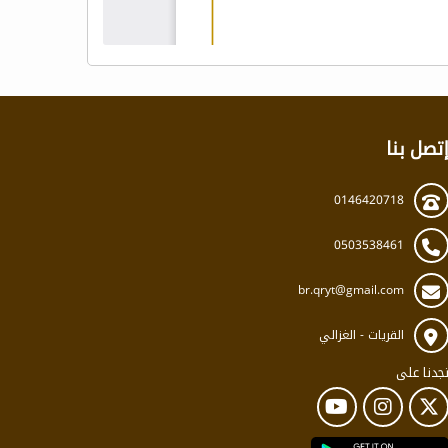
تصل بنا
0146420718
0503538461
br.qryt@gmail.com
القريات - الغزالي
جدنا على