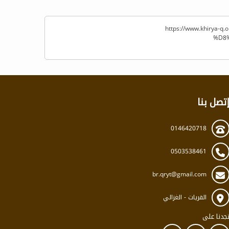
https://www.khir
%D8
تصل بنا
0146420718
0503538461
br.qryt@gmail.com
القريات - الغزالي
جدنا على