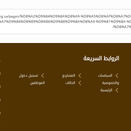
ya-q.org.sa/pages/%D8%A2%D9%84%D9%8A%D8%A9-%D8%A5%D8%AF%D8%
%A7%D9%84%D8%B9%D8%B6%D9%88%D9%8A%D8%A9-%D9%81%D9%8A-%
%D8%A7%
الروابط السريعة
إ
السياسات
المشاريع
تسجيل دخول
والخصوصية
الحالات
الموظفين
الرئيسية
ت