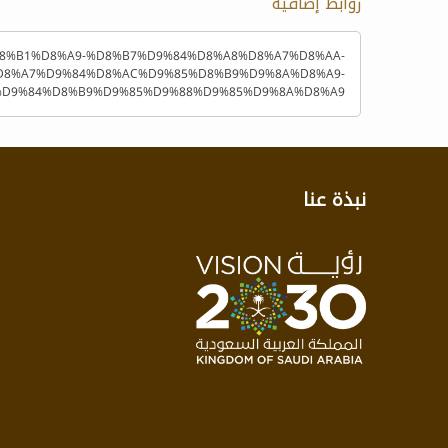
روابط إضافية
A7%D8%B1%D8%A9-%D8%B7%D9%84%D8%A8%D8%A7%D8%AA-
D8%A7%D9%84%D8%AC%D9%85%D8%B9%D9%8A%D8%A9-
D9%84%D8%B9%D9%85%D9%88%D9%85%D9%8A%D8%A9/
نبذة عنا