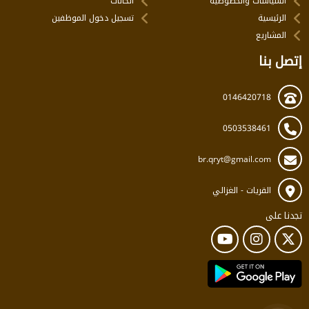
السياسات والخصوصية
الحالات
الرئيسية
تسجيل دخول الموظفين
المشاريع
إتصل بنا
0146420718
0503538461
br.qryt@gmail.com
القريات - الغزالي
تجدنا على