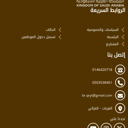
الروابط السريعة
السياسات والخصوصية
الحالات
الرئيسية
تسجيل دخول الموظفين
المشاريع
إتصل بنا
0146420718
0503538461
br.qryt@gmail.com
القريات - الغزالي
تجدنا على