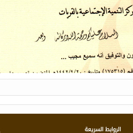
الروابط السريعة
إ