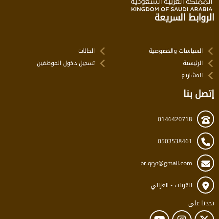
الروابط السريعة
السياسات والخصوصية
الحالات
الرئيسية
تسجيل دخول الموظفين
المشاريع
إتصل بنا
0146420718
0503538461
br.qryt@gmail.com
القريات - الغزالي
تجدنا على