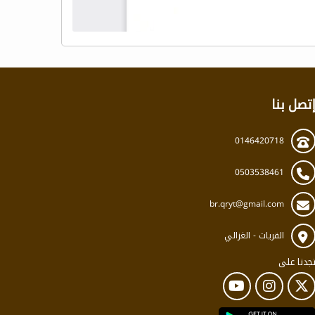
تصل بنا
0146420718
0503538461
br.qryt@gmail.com
القريات - الغزالي
جدنا على