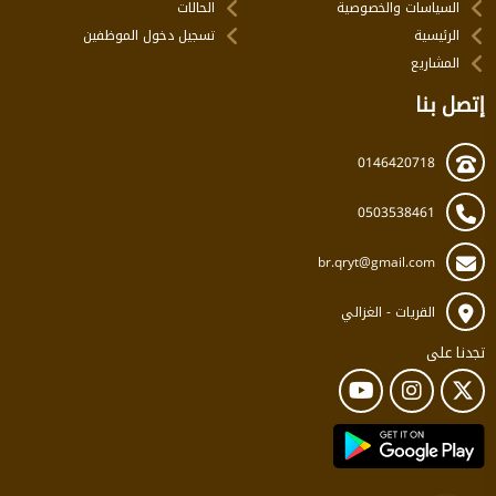
السياسات والخصوصية
الحالات
الرئيسية
تسجيل دخول الموظفين
المشاريع
إتصل بنا
0146420718
0503538461
br.qryt@gmail.com
القريات - الغزالي
تجدنا على