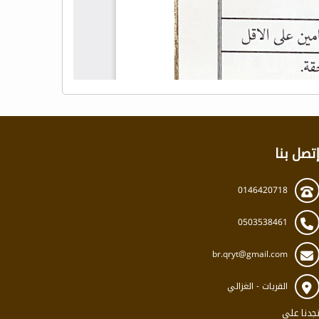
تصل بنا
0146420718
0503538461
br.qryt@gmail.com
القريات - الغزالي
جدنا على