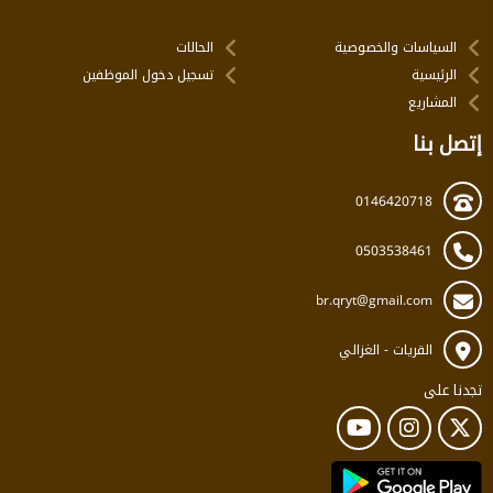
السياسات والخصوصية
الحالات
الرئيسية
تسجيل دخول الموظفين
المشاريع
إتصل بنا
0146420718
0503538461
br.qryt@gmail.com
القريات - الغزالي
تجدنا على