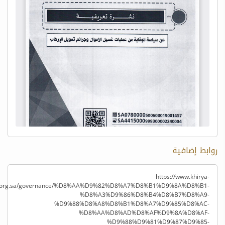
روابط إضافية
https://www.khirya-
.org.sa/governance/%D8%AA%D9%82%D8%A7%D8%B1%D9%8A%D8%B1-
%D8%A3%D9%86%D8%B4%D8%B7%D8%A9-
%D9%88%D8%A8%D8%B1%D8%A7%D9%85%D8%AC-
%D8%AA%D8%AD%D8%AF%D9%8A%D8%AF-
%D9%88%D9%81%D9%87%D9%85-