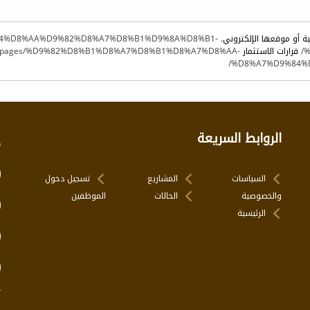
ية أو موقعها الإلكتروني.
7%D9%84%D8%AA%D9%82%D8%A7%D8%B1%D9%8A%D8%B1-
%
قرارات الاستثمار
rg.sa/pages/%D9%82%D8%B1%D8%A7%D8%B1%D8%A7%D8%AA-
%D8%A7%D9%84%
الروابط السريعة
إ
السياسات
المشاريع
تسجيل دخول
والخصوصية
الحالات
الموظفين
الرئيسية
ت