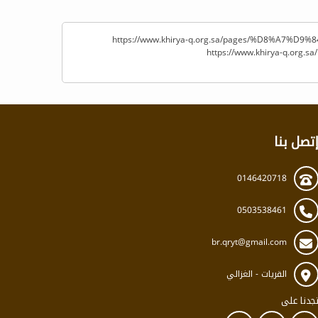
https://www.khirya-q.org.sa/pages/%D8%A
https://www.khirya-q.o
تصل بنا
0146420718
0503538461
br.qryt@gmail.com
القريات - الغزالي
جدنا على