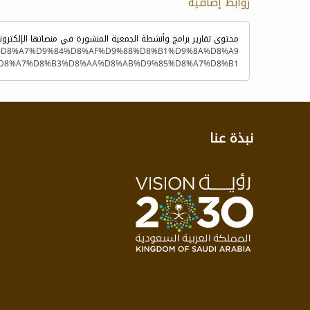
روابط إضافية
محتوى تقارير برامج وأنشطة الجمعية المنشورة في منصاتها الإلكترون
D8%A7%D9%84%D8%AF%D9%88%D8%B1%D9%8A%D8%A9/
D8%A7%D8%B3%D8%AA%D8%AB%D9%85%D8%A7%D8%B1/
نبذة عنا