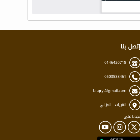
تصل بنا
0146420718
0503538461
br.qryt@gmail.com
القريات - الغزالي
جدنا على