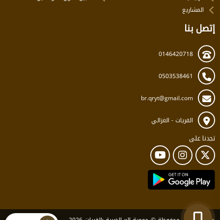
المشاريع
إتصل بنا
0146420718
0503538461
br.qryt@gmail.com
القريات - الغزالي
تجدنا على