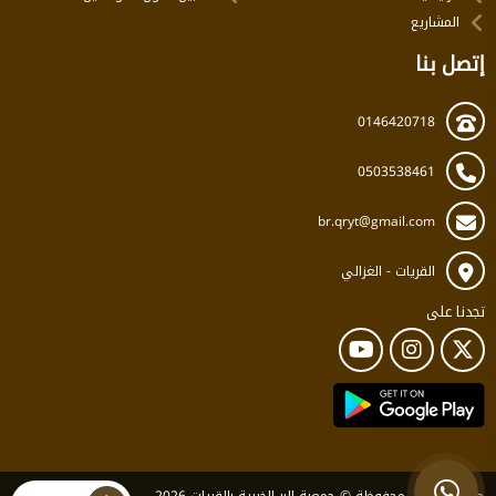
المشاريع
إتصل بنا
0146420718
0503538461
br.qryt@gmail.com
القريات - الغزالي
تجدنا على