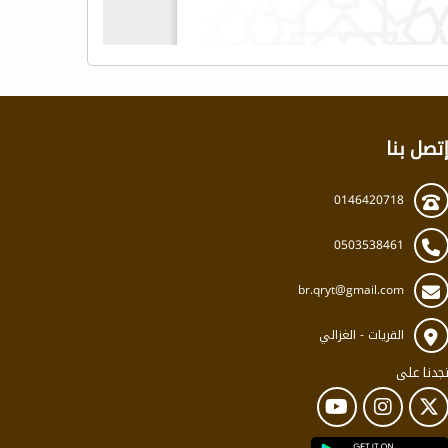
تصل بنا
0146420718
0503538461
br.qryt@gmail.com
القريات - الغزالي
جدنا على