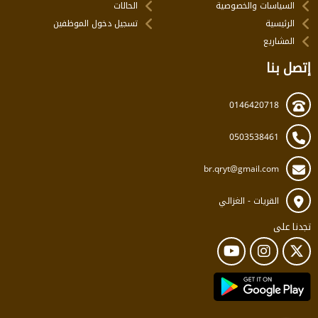
السياسات والخصوصية
الحالات
الرئيسية
تسجيل دخول الموظفين
المشاريع
إتصل بنا
0146420718
0503538461
br.qryt@gmail.com
القريات - الغزالي
تجدنا على