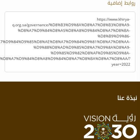
روابط إضافية
https://www.khirya-
q.org.sa/governance/%D8%B3%D9%8A%D8%A7%D8%B3%D8%A9-
%D8%A7%D9%84%D8%A5%D8%A8%D9%84%D8%A7%D8%BA-
%D8%B9%D9%86-
7%D9%84%D9%85%D8%AE%D8%A7%D9%84%D9%81%D8%A7%D8%AA-
%D9%88%D8%AD%D9%85%D8%A7%D9%8A%D8%A9-
%D9%85%D9%82%D8%AF%D9%85%D9%8A-
%D8%A7%D9%84%D8%A8%D9%84%D8%A7%D8%BA%D8%A7%D8%AA/?
year=2022
نبذة عنا