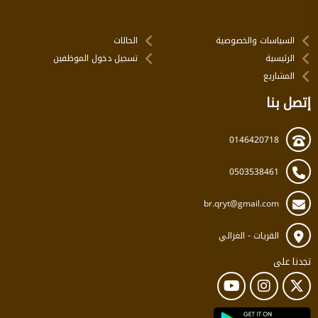
السياسات والخصوصية
الحالات
الرئيسية
تسجيل دخول الموظفين
المشاريع
إتصل بنا
0146420718
0503538461
br.qryt@gmail.com
القريات - الغزالي
تجدنا على