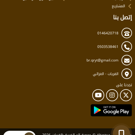
المشاريع
إتصل بنا
0146420718
0503538461
br.qryt@gmail.com
القريات - الغزالي
تجدنا على