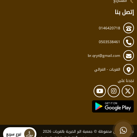
المشاريع
إتصل بنا
0146420718
0503538461
br.qryt@gmail.com
القريات - الغزالي
تجدنا على
جميع الحقوق محفوظة © جمعية البر الخيرية بالقريات 2026
تبرع سريع