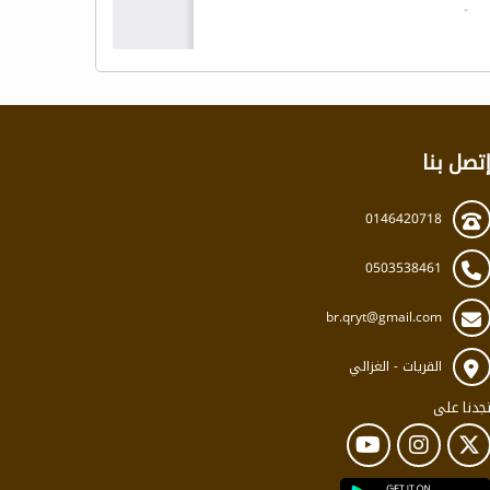
تصل بنا
0146420718
0503538461
br.qryt@gmail.com
القريات - الغزالي
جدنا على