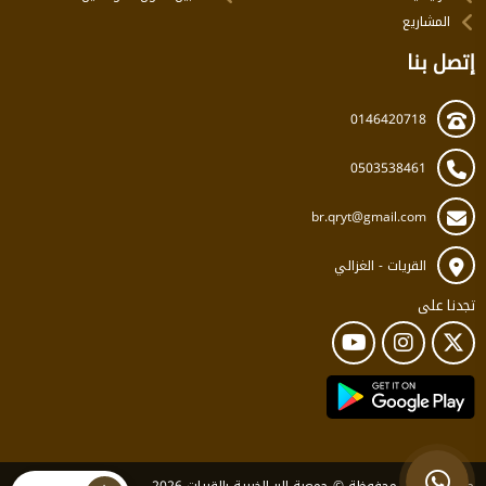
المشاريع
إتصل بنا
0146420718
0503538461
br.qryt@gmail.com
القريات - الغزالي
تجدنا على