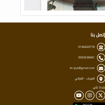
تصل بنا
0146420718
0503538461
br.qryt@gmail.com
القريات - الغزالي
جدنا على