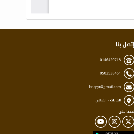
تصل بنا
0146420718
0503538461
br.qryt@gmail.com
القريات - الغزالي
جدنا على