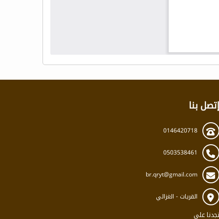
تصل بنا
0146420718
0503538461
br.qryt@gmail.com
القريات - الغزالي
جدنا على