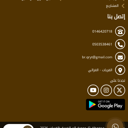
المشاريع
إتصل بنا
0146420718
0503538461
br.qryt@gmail.com
القريات - الغزالي
تجدنا على