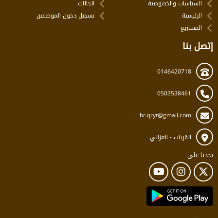
السياسات والخصوصية
الحالات
الرئيسية
تسجيل دخول الموظفين
المشاريع
إتصل بنا
0146420718
0503538461
br.qryt@gmail.com
القريات - الغزالي
تجدنا على