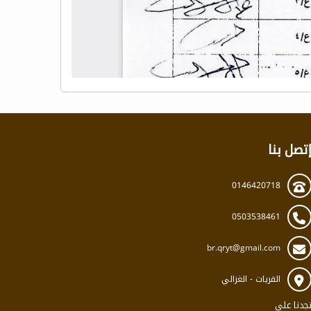
تصل بنا
0146420718
0503538461
br.qryt@gmail.com
القريات - الغزالي
جدنا على