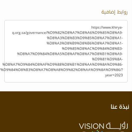
روابط إضافية
https://www.khirya-
q.org.sa/governance/%D9%82%D8%A7%D8%A6%D9%85%D8%A9-
%D8%A3%D8%B3%D9%85%D8%A7%D8%A1-
%D8%A3%D8%B9%D8%B6%D8%A7%D8%A1-
%D9%85%D8%AC%D9%84%D8%B3-
%D8%A7%D9%84%D8%A5%D8%AF%D8%A7%D8%B1%D8%A9-
%D9%81%D9%8A-
%D8%A7%D9%84%D8%AF%D9%88%D8%B1%D8%AA%D9%8A%D9%86-
7%D9%84%D8%B3%D8%A7%D8%A8%D9%82%D8%AA%D9%8A%D9%86/?
year=2023
نبذة عنا