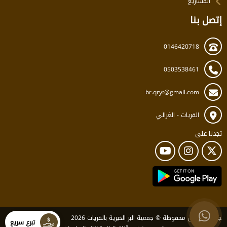
المشاريع
إتصل بنا
0146420718
0503538461
br.qryt@gmail.com
القريات - الغزالي
تجدنا على
جميع الحقوق محفوظة © جمعية البر الخيرية بالقريات 2026
تبرع سريع