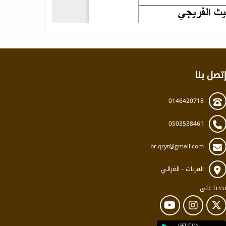
تصل بنا
0146420718
0503538461
br.qryt@gmail.com
القريات - الغزالي
جدنا على