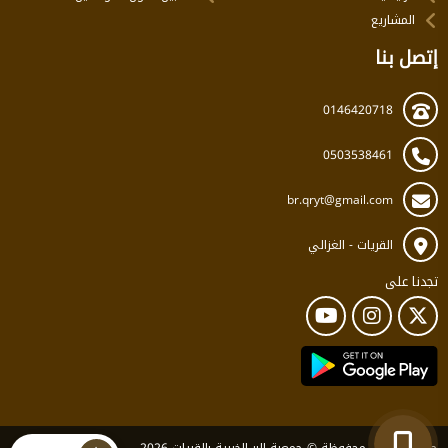
المشاريع
إتصل بنا
0146420718
0503538461
br.qryt@gmail.com
القريات - الغزالي
تجدنا على