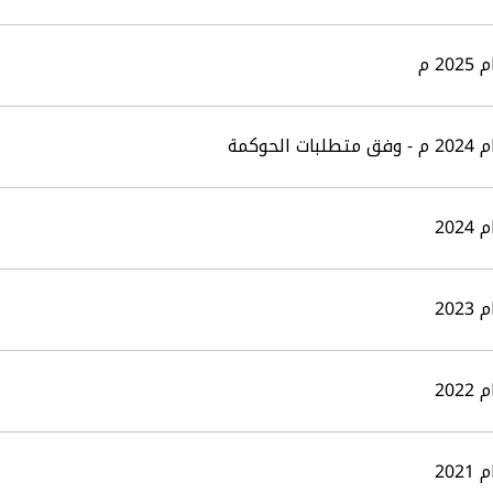
 م
كمة
20
20
20
20