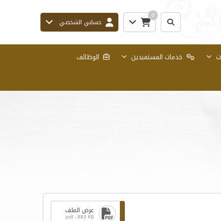
0
حسابي الشخصي
ات
خدمات المستفيدين
الوظائف
عرض الملف
pdf - 883 KB