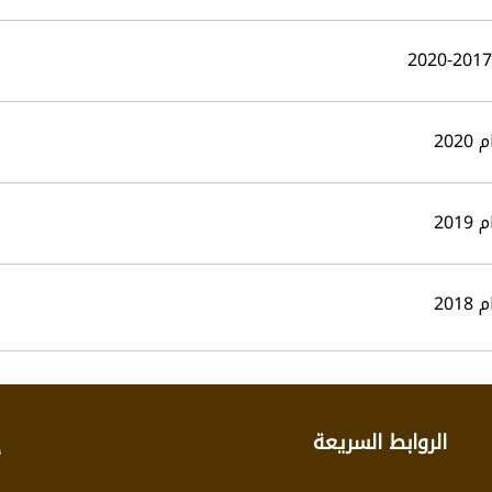
20
20
20
الروابط السريعة
إ